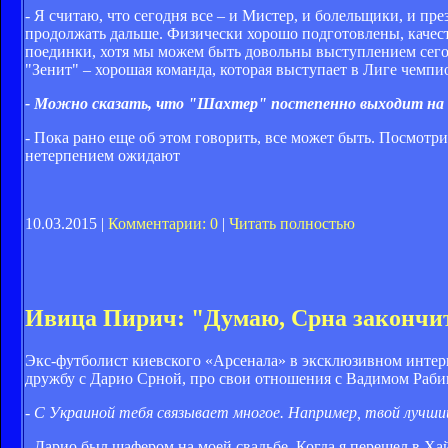
- Я считаю, что сегодня все – и Мистер, и болельщики, и пр
продолжать дальше. Физически хорошо подготовлены, качество
поединки, хотя мы можем быть довольны выступлением сегод
"Зенит" – хорошая команда, которая выступает в Лиге чемпи
- Можно сказать, что "Шахтер" постепенно выходит на 
- Пока рано еще об этом говорить, все может быть. Посмотри
нетерпением ожидают
10.03.2015 |
Комментарии: 0
|
Читать полностью
Ивица Пирич: "Думаю, Срна закончит
Экс-футболист киевского «Арсенала» в эксклюзивном интерв
дружбу с Дарио Срной, про свои отношения с Вадимом Раби
- С Украиной тебя связывает многое. Например, твой лучши
- Дарио был шафером на моей свадьбе. Когда я перешел в Хай