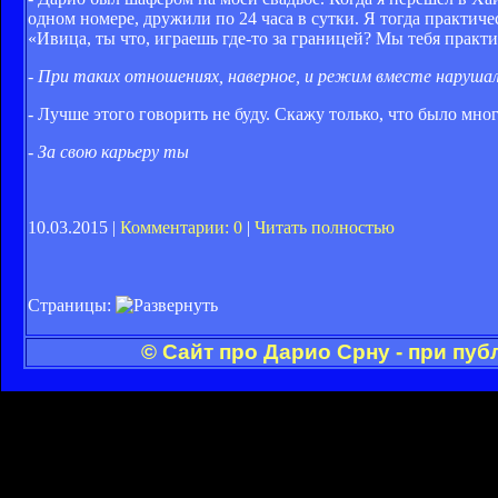
одном номере, дружили по 24 часа в сутки. Я тогда практич
«Ивица, ты что, играешь где-то за границей? Мы тебя практ
- При таких отношениях, наверное, и режим вместе наруша
- Лучше этого говорить не буду. Скажу только, что было мн
- За свою карьеру ты
10.03.2015 |
Комментарии: 0
|
Читать полностью
Страницы:
© Сайт про Дарио Срну - при пу