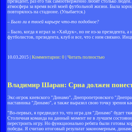
президент, раз его так самоотверженно любят столько людей
атмосфера за время всей моей футбольной жизни. Была хороша
повторялось на стадионе. (Улыбается.)
– Было ли в твоей карьере что-то подобное?
– Было, когда я играл за «Хайдук», но не из-за президента, 
футболистов, президента, клуб и все, что с ним связано. Ин
10.03.2015 |
Комментарии: 0
|
Читать полностью
Владимир Шаран: Срна должен понести
Экс-игрок киевского "Динамо", Днепропетровского "Днепр
наставника "Динамо", а также выразил свою точку зрения ка
"Во-первых, я предвидел то, что игра для "Динамо" будет тя
Столичная команда на данный момент не в лучшем состоянии
перестроить игру. Но функционально ребята были готовы хор
победы. Я считаю итоговый результат закономерным, динамо