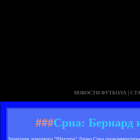
|
НОВОСТИ ФУТБОЛА
СТ
###
Срна: Бернард 
Защитник донецкого "Шахтера" Дарио Срна прокомментировал