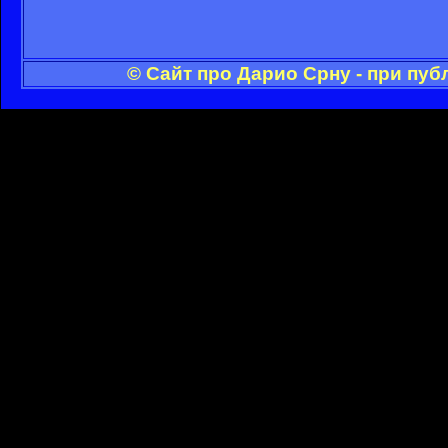
© Сайт про Дарио Срну - при пу