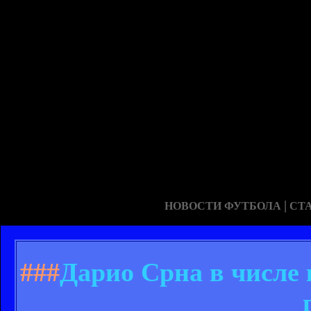
|
НОВОСТИ ФУТБОЛА
СТ
###
Дарио Срна в числе 