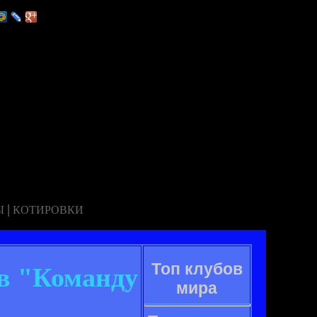
|
Ы
КОТИРОВКИ
Топ клубов
 в "Команду
мира