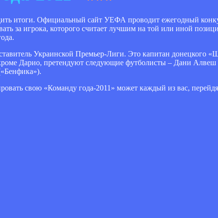
одить итоги. Официальный сайт УЕФА проводит ежегодный конку
ть за игрока, которого считает лучшим на той или иной позиц
ода.
дставитель Украинской Премьер-Лиги. Это капитан донецкого «
кроме Дарио, претендуют следующие футболисты – Дани Алвеш 
(«Бенфика»).
овать свою «Команду года-2011» может каждый из вас, перейдя