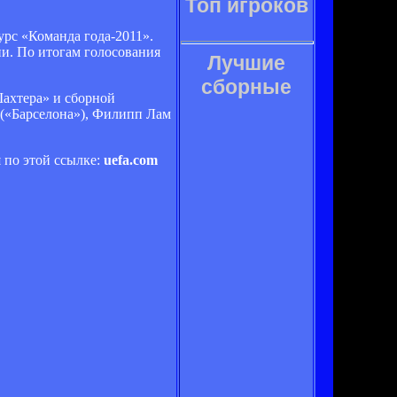
Топ игроков
рс «Команда года-2011».
ии. По итогам голосования
Лучшие
сборные
Шахтера» и сборной
(«Барселона»), Филипп Лам
 по этой ссылке:
uefa.com