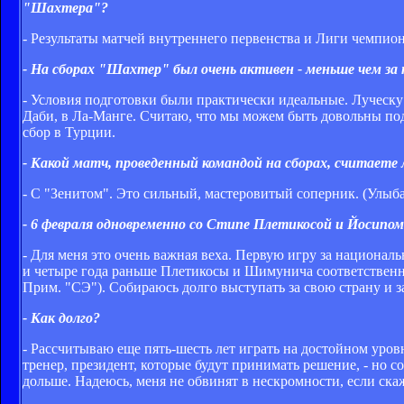
"Шахтера"?
- Результаты матчей внутреннего первенства и Лиги чемпионо
- На сборах "Шахтер" был очень активен - меньше чем з
- Условия подготовки были практически идеальные. Луческ
Даби, в Ла-Манге. Считаю, что мы можем быть довольны подг
сбор в Турции.
- Какой матч, проведенный командой на сборах, считаете
- С "Зенитом". Это сильный, мастеровитый соперник. (Улыб
- 6 февраля одновременно со Стипе Плетикосой и Йосип
- Для меня это очень важная веха. Первую игру за национал
и четыре года раньше Плетикосы и Шимунича соответственно.
Прим. "СЭ"). Собираюсь долго выступать за свою страну и з
- Как долго?
- Рассчитываю еще пять-шесть лет играть на достойном уровн
тренер, президент, которые будут принимать решение, - но 
дольше. Надеюсь, меня не обвинят в нескромности, если ска