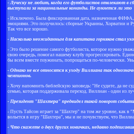
- Луческу не любит, когда его футболистов отвлекают в с
выступали за национальные команды. Не аукнется ли это
- Исключено. Была фиксированная дата, назначенная ФИФА, 
эмоциями. Это получилось: сборные Украины, Хорватии и Р
Так что все хорошо.
- Насколько неожиданным для капитана горняков стал ух
- Это было решение самого футболиста, которое нужно уважа
свою очередь, помогал нашему клубу прогрессировать. Един
бы всем вместе поужинать, попрощаться по-человечески. Увы
- Однако не все относятся к уходу Виллиана так однознач
чемпионов.
- Хочу напомнить библейскую заповедь: "Не судите, да не суд
семью, которая поддерживала переход. Виллиан - один из луч
- Президент "Шахтера" предвидел такой поворот событий 
- Пусть Тайсон играет за "Шахтер" на том же уровне, как в 
вольется в игру "Шахтера", мы и не почувствуем, что Вилли
- Что скажете о двух других новичках, недавно подписа