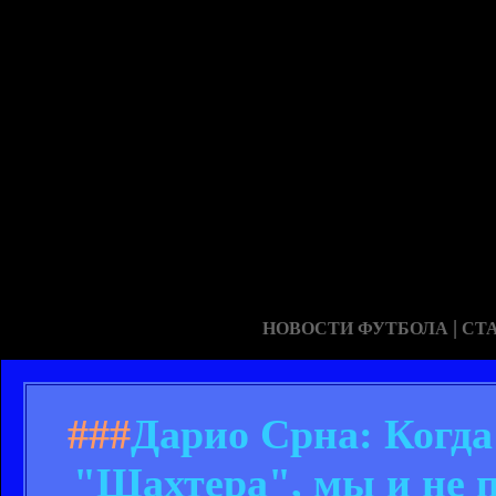
|
НОВОСТИ ФУТБОЛА
СТ
###
Дарио Срна: Когда
"Шахтера", мы и не 