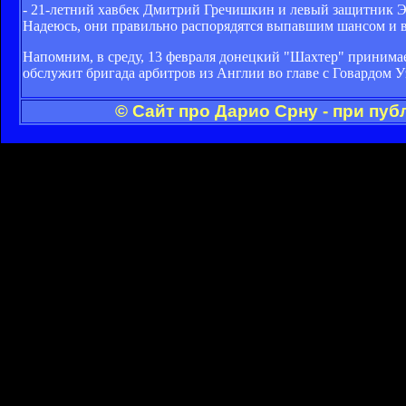
- 21-летний хавбек Дмитрий Гречишкин и левый защитник Э
Надеюсь, они правильно распорядятся выпавшим шансом и в
Напомним, в среду, 13 февраля донецкий "Шахтер" принима
обслужит бригада арбитров из Англии во главе с Говардом У
© Сайт про Дарио Срну - при пу