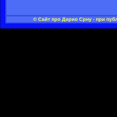
© Сайт про Дарио Срну - при пу