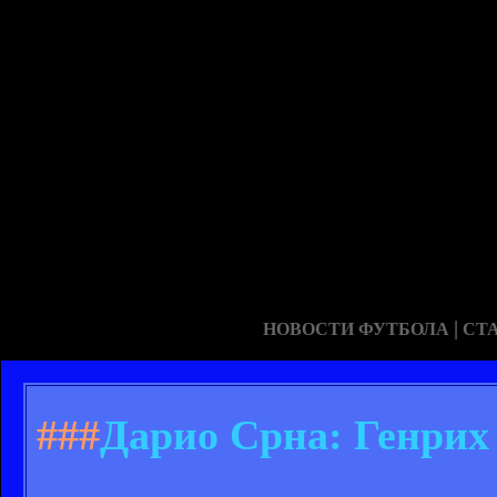
|
НОВОСТИ ФУТБОЛА
СТ
###
Дарио Срна: Генрих 